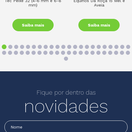
Tec Peixe 32 (4-6 mm e 6-8
Equinos Da Roça 15 Mel e
mm)
Aveia
Saiba mais
Saiba mais
Fique por dentro das
novidades