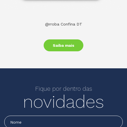
@rroba Confina DT
Saiba mais
Fique por dentro das
novidades