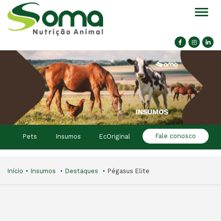
Alter
Fale conosco
Pets
Insumos
EcOriginal
Início
Insumos
Destaques
Pégasus Elite