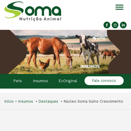
Alter
Fale conosco
Pets
Insumos
EcOriginal
Início
Insumos
Destaques
Núcleo Soma Suíno Crescimento