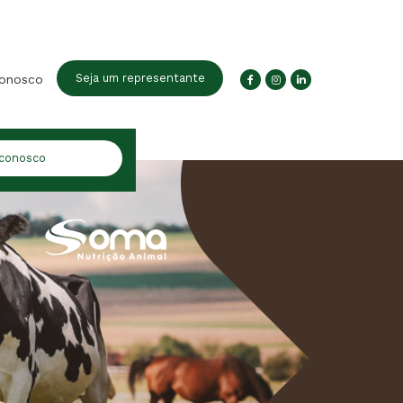
Seja um representante
conosco
 conosco