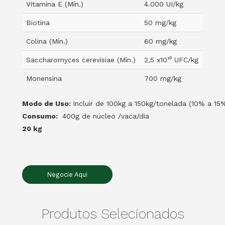
Vitamina E (Mín.)
4.000 UI/kg
Biotina
50 mg/kg
Colina (Mín.)
60 mg/kg
Saccharomyces cerevisiae (Mín.)
2,5 x10¹⁰ UFC/kg
Monensina
700 mg/kg
Modo de Uso:
Incluir de 100kg a 150kg/tonelada (10% a 1
Consumo:
400g de núcleo /vaca/dia
20 kg
Negocie Aqui
Produtos Selecionados