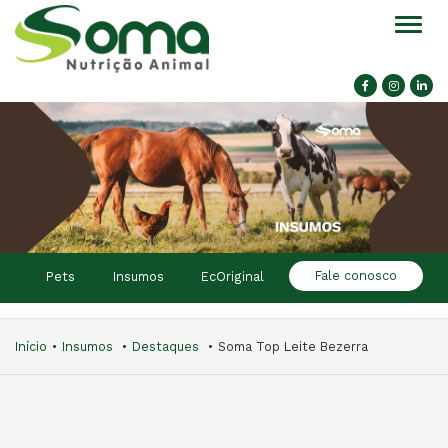
Alter
Fale conosco
Pets
Insumos
EcOriginal
Início
Insumos
Destaques
Soma Top Leite Bezerra