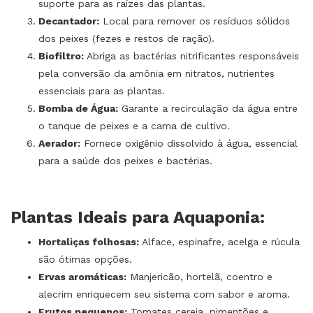
suporte para as raízes das plantas.
Decantador:
Local para remover os resíduos sólidos
dos peixes (fezes e restos de ração).
Biofiltro:
Abriga as bactérias nitrificantes responsáveis
pela conversão da amônia em nitratos, nutrientes
essenciais para as plantas.
Bomba de Água:
Garante a recirculação da água entre
o tanque de peixes e a cama de cultivo.
Aerador:
Fornece oxigênio dissolvido à água, essencial
para a saúde dos peixes e bactérias.
Plantas Ideais para Aquaponia:
Hortaliças folhosas:
Alface, espinafre, acelga e rúcula
são ótimas opções.
Ervas aromáticas:
Manjericão, hortelã, coentro e
alecrim enriquecem seu sistema com sabor e aroma.
Frutos pequenos:
Tomates cereja, pimentões e