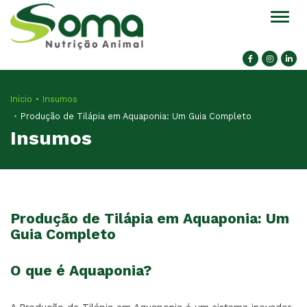
Alter
Início
Insumos
Produção de Tilápia em Aquaponia: Um Guia Completo
Insumos
Produção de Tilápia em Aquaponia: Um
Guia Completo
O que é Aquaponia?
A Produção de Tilápia em Aquaponia é um sistema inovador