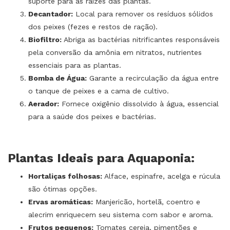
suporte para as raízes das plantas.
Decantador:
Local para remover os resíduos sólidos
dos peixes (fezes e restos de ração).
Biofiltro:
Abriga as bactérias nitrificantes responsáveis
pela conversão da amônia em nitratos, nutrientes
essenciais para as plantas.
Bomba de Água:
Garante a recirculação da água entre
o tanque de peixes e a cama de cultivo.
Aerador:
Fornece oxigênio dissolvido à água, essencial
para a saúde dos peixes e bactérias.
Plantas Ideais para Aquaponia:
Hortaliças folhosas:
Alface, espinafre, acelga e rúcula
são ótimas opções.
Ervas aromáticas:
Manjericão, hortelã, coentro e
alecrim enriquecem seu sistema com sabor e aroma.
Frutos pequenos:
Tomates cereja, pimentões e