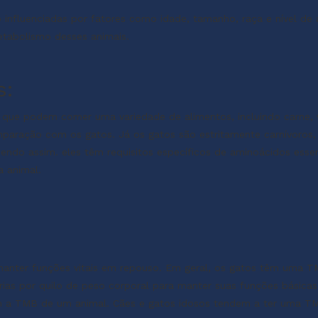
 influenciadas por fatores como idade, tamanho, raça e nível de 
metabolismo desses animais.
s:
ca que podem comer uma variedade de alimentos, incluindo carne, 
mparação com os gatos. Já os gatos são estritamente carnívoros,
 sendo assim. eles têm requisitos específicos de aminoácidos esse
a animal.
manter funções vitais em repouso. Em geral, os gatos têm uma T
rias por quilo de peso corporal para manter suas funções básicas
am a TMB de um animal. Cães e gatos idosos tendem a ter uma TM