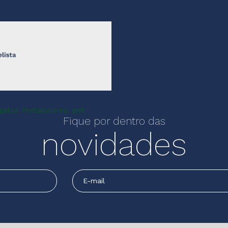
gatos
,
metabolismo
,
pet
Fique por dentro das
novidades