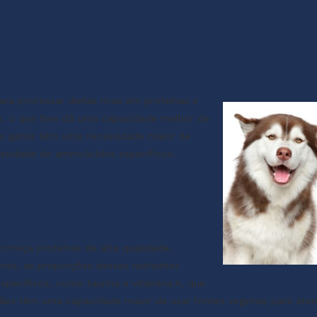
ra processar dietas ricas em proteínas e
o, o que lhes dá uma capacidade melhor de
Os gatos têm uma necessidade maior de
essidade de aminoácidos específicos.
orneça proteínas de alta qualidade,
anto, as proporções desses nutrientes
specíficos, como taurina e vitamina A, que
ães têm uma capacidade maior de usar fontes vegetais para aten