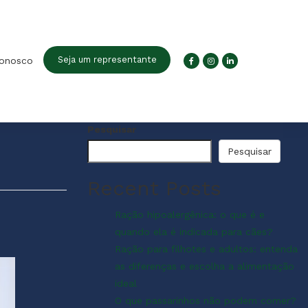
Seja um representante
conosco
Pesquisar
Pesquisar
Recent Posts
Ração hipoalergênica: o que é e
quando ela é indicada para cães?
Ração para filhotes e adultos: entenda
as diferenças e escolha a alimentação
ideal
O que passarinhos não podem comer?