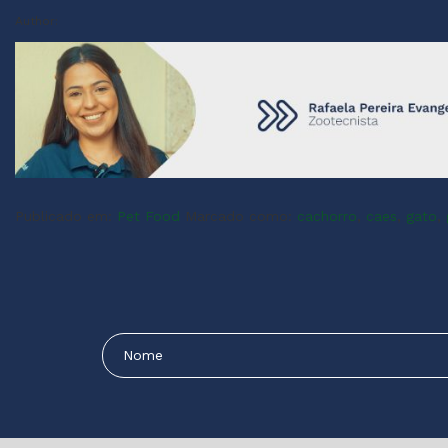
Author:
Publicado em:
Pet Food
Marcado como:
cachorro
,
caes
,
gato
,