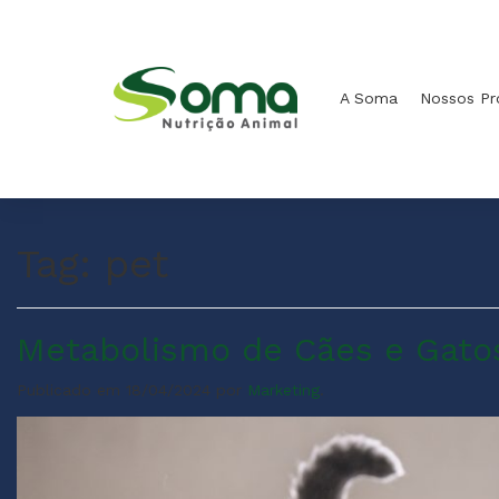
A Soma
Nossos P
Tag:
pet
Metabolismo de Cães e Gato
Publicado em
18/04/2024
por
Marketing
.