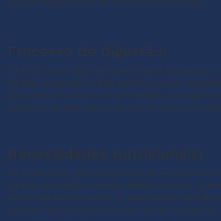
enquanto animais jovens e ativos têm uma TMB mais alta.
Processo de digestão:
Tanto cães quanto gatos têm sistemas digestivos adaptados pa
gorduras. Os cães têm um trato digestivo um pouco mais long
digerir amidos e carboidratos em comparação com os gatos. 
proteína em sua dieta devido à sua natureza carnívora e à nec
Necessidades nutricionais:
Tanto cães quanto gatos requerem uma dieta equilibrada que f
gorduras, carboidratos, vitaminas e minerais essenciais. No ent
podem variar entre as espécies. Os gatos requerem nutrientes e
geralmente são encontrados em fontes animais, enquanto os c