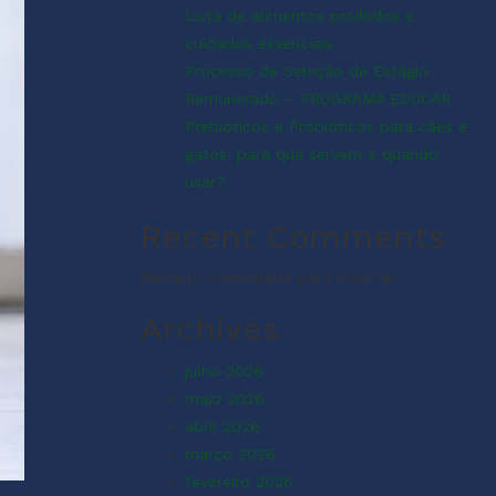
Lista de alimentos proibidos e
cuidados essenciais
Processo de Seleção de Estágio
Remunerado – PROGRAMA EDUCAR
Prebióticos e Probióticos para cães e
gatos: para que servem e quando
usar?
Recent Comments
Nenhum comentário para mostrar.
Archives
julho 2026
maio 2026
abril 2026
março 2026
fevereiro 2026