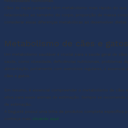
necessidades nutricionais.
Cães de raças pequenas têm metabolismo mais rápido do que 
relacionados ao tamanho do corpo, proporção de massa corporal
considerar essas diferenças metabólicas ao desenvolver dietas
Metabolismo de cães e gatos
Um metabolismo saudável é crucial para a saúde geral de cães
saúde, como obesidade, deficiências nutricionais, problemas 
alimentação, juntamente com exercícios regulares, é essencial
cães e gatos.
Em resumo, é essencial compreender o metabolismo de cães e
ativa para esses animais de estimação. Sempre se recomenda co
de estimação.
A Degustè possuí uma linha de produtos completa específica p
conheça mais
clicando aqui!