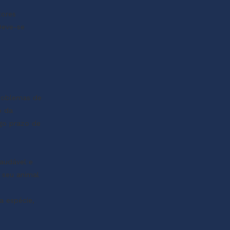
tores
Deve-se
problemas de
o da
ngo prazo de
audável e
 seu animal
a espécie,