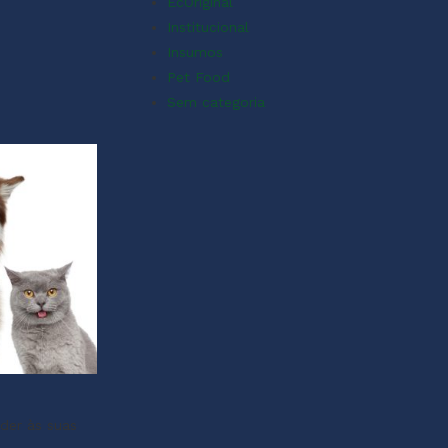
EcOriginal
Institucional
Insumos
Pet Food
Sem categoria
der às suas