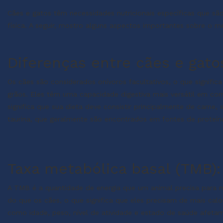
Cães e gatos têm necessidades nutricionais específicas que são
física. A seguir, mostro alguns aspectos importantes sobre o 
Diferenças entre cães e gato
Os cães são considerados onívoros facultativos, o que signifi
grãos. Eles têm uma capacidade digestiva mais versátil em co
significa que sua dieta deve consistir principalmente de carne,
taurina, que geralmente são encontrados em fontes de proteín
Taxa metabólica basal (TMB):
A TMB é a quantidade de energia que um animal precisa para 
do que os cães, o que significa que eles precisam de mais calo
como idade, peso, nível de atividade e estado de saúde afet