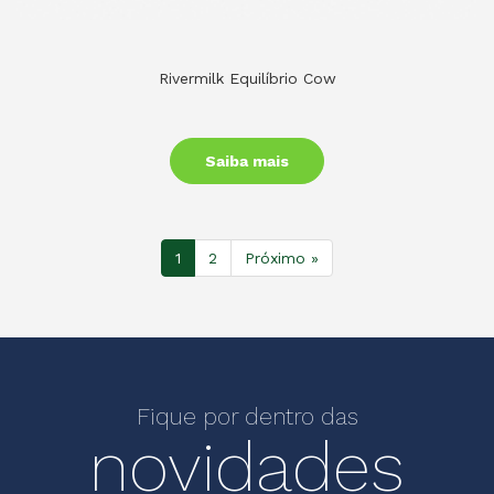
Rivermilk Equilíbrio Cow
Saiba mais
1
2
Próximo »
Fique por dentro das
novidades