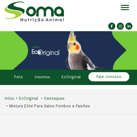
Alter
Fale conosco
Pets
Insumos
EcOriginal
Início
EcOriginal
Destaques
Mistura Elite Para Galos Pombos e Faisões