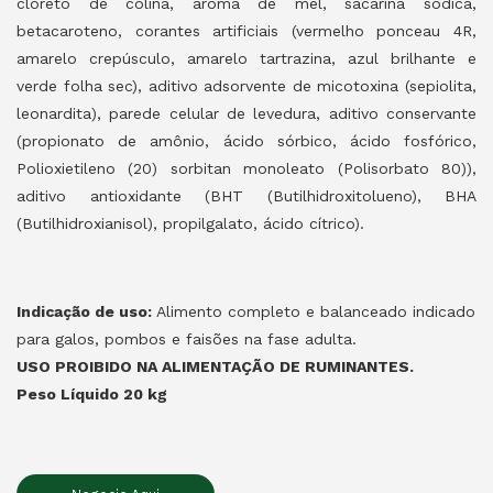
cloreto de colina, aroma de mel, sacarina sódica,
betacaroteno, corantes artificiais (vermelho ponceau 4R,
amarelo crepúsculo, amarelo tartrazina, azul brilhante e
verde folha sec), aditivo adsorvente de micotoxina (sepiolita,
leonardita), parede celular de levedura, aditivo conservante
(propionato de amônio, ácido sórbico, ácido fosfórico,
Polioxietileno (20) sorbitan monoleato (Polisorbato 80)),
aditivo antioxidante (BHT (Butilhidroxitolueno), BHA
(Butilhidroxianisol), propilgalato, ácido cítrico).
Indicação de uso:
Alimento completo e balanceado indicado
para galos, pombos e faisões na fase adulta.
USO PROIBIDO NA ALIMENTAÇÃO DE RUMINANTES.
Peso Líquido 20 kg