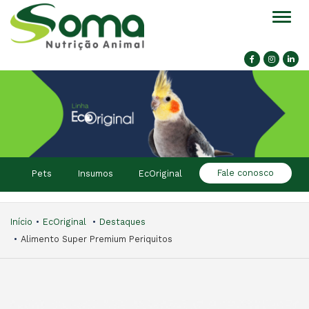
Alter
Fale conosco
Pets
Insumos
EcOriginal
Início
EcOriginal
Destaques
Alimento Super Premium Periquitos