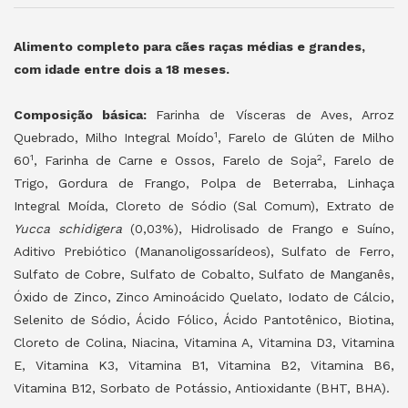
Alimento completo para cães raças médias e grandes,
com idade entre dois a 18 meses.
Composição básica:
Farinha de Vísceras de Aves, Arroz
1
Quebrado, Milho Integral Moído
, Farelo de Glúten de Milho
1
2
60
, Farinha de Carne e Ossos, Farelo de Soja
, Farelo de
Trigo, Gordura de Frango, Polpa de Beterraba, Linhaça
Integral Moída, Cloreto de Sódio (Sal Comum), Extrato de
Yucca schidigera
(0,03%), Hidrolisado de Frango e Suíno,
Aditivo Prebiótico (Mananoligossarídeos), Sulfato de Ferro,
Sulfato de Cobre, Sulfato de Cobalto, Sulfato de Manganês,
Óxido de Zinco, Zinco Aminoácido Quelato, Iodato de Cálcio,
Selenito de Sódio, Ácido Fólico, Ácido Pantotênico, Biotina,
Cloreto de Colina, Niacina, Vitamina A, Vitamina D3, Vitamina
E, Vitamina K3, Vitamina B1, Vitamina B2, Vitamina B6,
Vitamina B12, Sorbato de Potássio, Antioxidante (BHT, BHA).