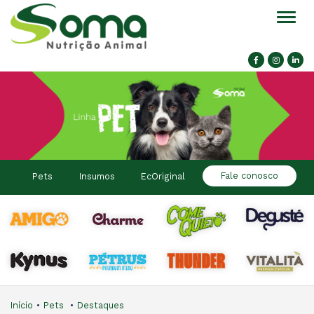
Alter
Fale conosco
Pets
Insumos
EcOriginal
Início
Pets
Destaques