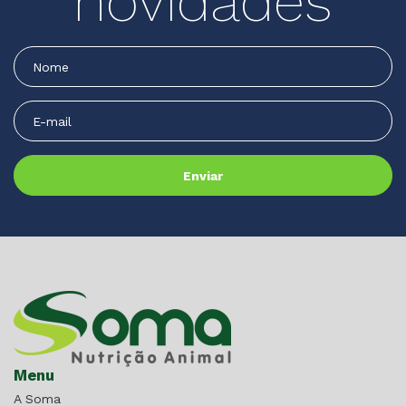
novidades
Menu
A Soma