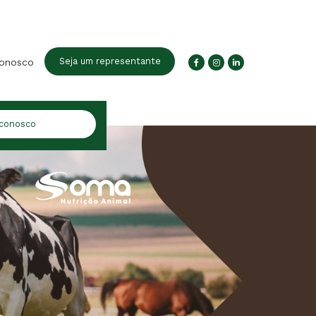
Seja um representante
conosco
 conosco