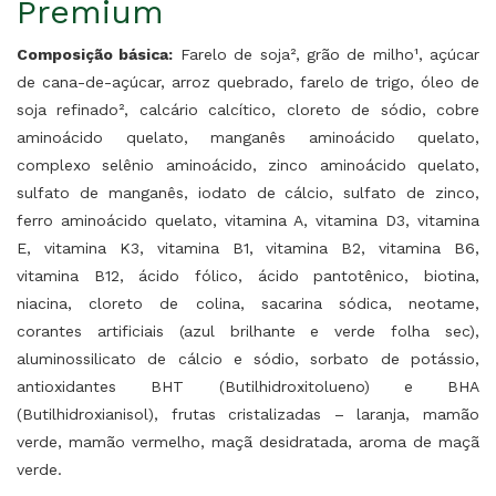
Premium
Composição básica:
Farelo de soja², grão de milho¹, açúcar
de cana-de-açúcar, arroz quebrado, farelo de trigo, óleo de
soja refinado², calcário calcítico, cloreto de sódio, cobre
aminoácido quelato, manganês aminoácido quelato,
complexo selênio aminoácido, zinco aminoácido quelato,
sulfato de manganês, iodato de cálcio, sulfato de zinco,
ferro aminoácido quelato, vitamina A, vitamina D3, vitamina
E, vitamina K3, vitamina B1, vitamina B2, vitamina B6,
vitamina B12, ácido fólico, ácido pantotênico, biotina,
niacina, cloreto de colina, sacarina sódica, neotame,
corantes artificiais (azul brilhante e verde folha sec),
aluminossilicato de cálcio e sódio, sorbato de potássio,
antioxidantes BHT (Butilhidroxitolueno) e BHA
(Butilhidroxianisol), frutas cristalizadas – laranja, mamão
verde, mamão vermelho, maçã desidratada, aroma de maçã
verde.