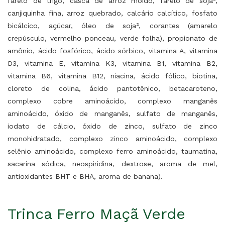
farelo de trigo, casca de arroz moído, farelo de soja²,
canjiquinha fina, arroz quebrado, calcário calcítico, fosfato
bicálcico, açúcar, óleo de soja², corantes (amarelo
crepúsculo, vermelho ponceau, verde folha), propionato de
amônio, ácido fosfórico, ácido sórbico, vitamina A, vitamina
D3, vitamina E, vitamina K3, vitamina B1, vitamina B2,
vitamina B6, vitamina B12, niacina, ácido fólico, biotina,
cloreto de colina, ácido pantotênico, betacaroteno,
complexo cobre aminoácido, complexo manganês
aminoácido, óxido de manganês, sulfato de manganês,
iodato de cálcio, óxido de zinco, sulfato de zinco
monohidratado, complexo zinco aminoácido, complexo
selênio aminoácido, complexo ferro aminoácido, taumatina,
sacarina sódica, neospiridina, dextrose, aroma de mel,
antioxidantes BHT e BHA, aroma de banana).
Trinca Ferro Maçã Verde