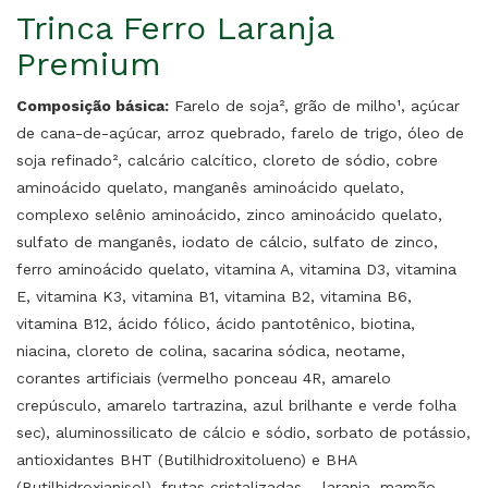
Trinca Ferro Laranja
Premium
Composição básica:
Farelo de soja², grão de milho¹, açúcar
de cana-de-açúcar, arroz quebrado, farelo de trigo, óleo de
soja refinado², calcário calcítico, cloreto de sódio, cobre
aminoácido quelato, manganês aminoácido quelato,
complexo selênio aminoácido, zinco aminoácido quelato,
sulfato de manganês, iodato de cálcio, sulfato de zinco,
ferro aminoácido quelato, vitamina A, vitamina D3, vitamina
E, vitamina K3, vitamina B1, vitamina B2, vitamina B6,
vitamina B12, ácido fólico, ácido pantotênico, biotina,
niacina, cloreto de colina, sacarina sódica, neotame,
corantes artificiais (vermelho ponceau 4R, amarelo
crepúsculo, amarelo tartrazina, azul brilhante e verde folha
sec), aluminossilicato de cálcio e sódio, sorbato de potássio,
antioxidantes BHT (Butilhidroxitolueno) e BHA
(Butilhidroxianisol), frutas cristalizadas – laranja, mamão