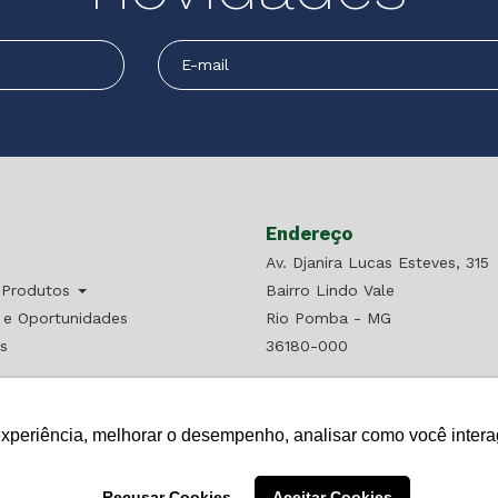
Endereço
Av. Djanira Lucas Esteves, 315
 Produtos
Bairro Lindo Vale
a e Oportunidades
Rio Pomba - MG
s
36180-000
nosco
 representante
experiência, melhorar o desempenho, analisar como você intera
Recusar Cookies
Aceitar Cookies