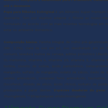
até o desmame.
Papa para filhotes EcOriginal
é um Alimento Super Premium C
desmame. Tem por objetivo adaptar o filhote ao nosso mei
formulado de acordo com as mais recentes tecnologias em nu
estar no ambiente doméstico.
Composição básica:
Farinha integral de milho pré-gelatinizad
(Mín. 3,5%), clara de ovo em pó, ovo desidratado em pó, fare
comum), levedura inativa de cerveja, aditivo probiótico (
Bacill
DL-metionina, vitamina A, vitamina D3, vitamina E, vitamina K
biotina, cloreto de colina, ácido pantotênico, betacaro
manganês, sulfato de manganês, iodato de cálcio, óxido de 
selênio aminoácido, complexo ferro aminoácido, taumatina, sa
(tocoferol, dióxido de silício, ácido cítrico), sorbato de pot
produzidos a partir destes.
Espécies doadoras do gene:
1,2
thuringiensis
,
Streptomyces viridochromogenes.