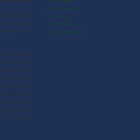
EcOriginal
Institucional
cimento, até o
Insumos
no ninho. Foi
Pet Food
evidade e bem-
Sem categoria
nha de minhoca
 de sódio (sal
deo), L-lisina,
 ácido fólico,
ido, óxido de
cido, complexo
antes naturais
s transgênicos
1,2
ens
,
Bacillus