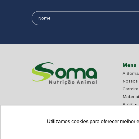
Menu
A Soma
Nossos
Carreir
Materiai
Blog
Fale co
Seja um
Utilizamos cookies para oferecer melhor 