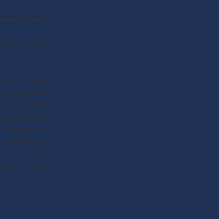
mesmo gênero,
orcionar maior
arelo de trigo,
 de beterraba,
lcico, aditivo
parede celular
E, vitamina K3,
 betacaroteno,
ido de zinco,
tina, sacarina