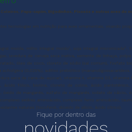
eiro
Coleiros, Papa-capim, Bigodinhos, Pixoxós e outras aves do 
tes tecnologias em nutrição para aves ornamentais, visando prop
1
2
tegral moída, milho integral moído
, soja integral micronizada
, f
gas, levedura de cerveja seca inativa, semente de linhaça, polpa
ratado, óleo de coco, cloreto de sódio (sal comum), fosfato bicá
 schidigera
(0,025%), aditivo prebiótico (mananoligossacarídeos, 
edura seca de cana-de-açúcar), vitamina A, vitamina D3, vitamina 
, ácido fólico, biotina, cloreto de colina, ácido pantotênico,
óxido de manganês, sulfato de manganês, iodato de cálcio, óx
complexo selênio aminoácido, complexo ferro aminoácido, tauma
idantes naturais (tocoferol, dióxido de silício, ácido cítrico).
Fique por dentro das
novidades