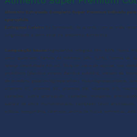
Alimento Super Premium Col
Alimento Extrusado Completo Super Premium indicado para 
sporophila.
EcOriginal Coleiro
foi formulado de acordo com as mais recen
longevidade e bem-estar no ambiente doméstico.
Composição básica:
Ingredientes integrais Mín. 60% (Aveia in
arroz quebrado, farinha de minhoca (Mín. 0,2%), farinha de al
laranja desidratada em pó, fibra de cana-de-açúcar, ovo desid
probiótico (
Bacillus cereus
,
Bacillus subtillis
), extrato de
Yucca
de levedura, galactooligossacarídeo, frutooligossacarídeos, lev
vitamina B1, vitamina B2, vitamina B6, vitamina B12, niacina
complexo cobre aminoácido, complexo manganês aminoácido, 
sulfato de zinco monohidratado, complexo zinco aminoácido, 
sódica, neospiridina, dextrose, aroma de frutas vermelhas, antiox