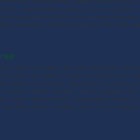
zinco, zinco aminoácido quelato, selênio aminoácido quelato, sa
eau 4R, amarelo crepúsculo, amarelo tartrazina, azul brilhante, v
 fosfórico, polioxietileno (20) sorbitan monooleato (polisorbato 8
itivos antioxidantes (BHT (butilhidroxitolueno), BHA (butilhidroxia
tres
inço preto, colza, linhaça, niger, milheto verde, senha, óleo de
relo de soja2, arroz quebrado, açúcar, óleo de soja2, fosfato bica
B2, vitamina B6, vitamina B12, niacina, ácido fólico, biotina, clo
o, complexo manganês aminoácido, óxido de manganês, sulfato
tado, complexo zinco aminoácido, complexo selênio aminoácido, 
rde folha), dextrina, taumatina, sacarina sódica, neospiridina,