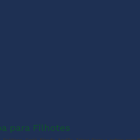
a para Filhotes
 Exóticos, Curió, Bicudo, Azulão, Trinca-Ferro e outras aves