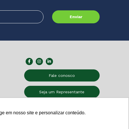
Fale conosco
Seja um Representante
Relatório de Transparência
ge em nosso site e personalizar conteúdo.