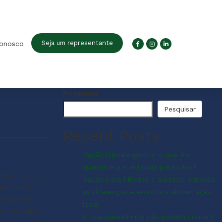
Seja um representante
conosco
Pesquisar
Pesquisar
Recent Posts
Ração hipoalergênica: o que é e
quando ela é indicada para cães?
níger, senha,
Ração para filhotes e adultos: entenda
refinado²,
as diferenças e escolha a alimentação
tamina B5,
ideal
to de cálcio,
O que passarinhos não podem comer?