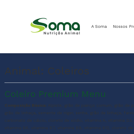
A Soma
Nossos P
Animal:
Coleiros
Coleiro Premium Menu
Composição Básica:
Alpiste, grão de painço comum, grão de pa
grão de linhaça, semente de níger, senha, grão de linhaça, fare
carbonato de cálcio, cloreto de sódio, vitamina A, vitamina D3, 
vitamina B6, vitamina B7, vitamina B9, vitamina B12, cloreto de