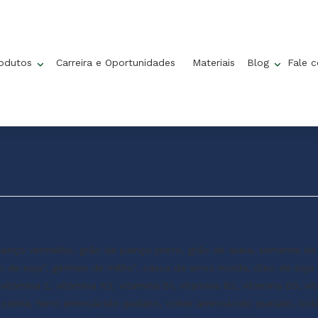
rodutos
Carreira e Oportunidades
Materiais
Blog
Fale 
inço vermelho, grão de painço preto, grão de aveia, semente de 
lo de soja², gérmen de milho¹, casca de arroz moída, óleo de soja 
vitamina E, vitamina K3, vitamina B1, vitamina B2, vitamina B3, vi
 colina, ferro aminoácido quelato, cobre aminoácido quelato, ioda