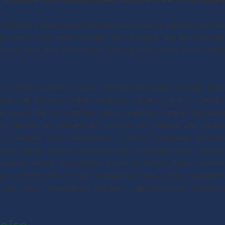
ompleto e Balanceado indicado para todas as espécies, do nas
o com o trato feito na mão, sem o auxílio das aves adultas 
trição para aves ornamentais, visando proporcionar maior long
1
2
2
o
, proteína isolada de soja
, proteína texturizada de soja
, fari
lo de biscoito, fosfato bicálcico, calcário calcítico, cloreto
us cereus
,
Bacillus subtillis
), aditivo prebiótico (mananoligossacarí
3, vitamina B1, vitamina B2, vitamina B6, vitamina B12, niacina,
teno, complexo cobre aminoácido, complexo manganês aminoác
zinco, sulfato de zinco monohidratado, complexo zinco aminoá
carina sódica, neospiridina, aroma de farinha láctea, antioxid
1
2
ássio. Contém milho
e soja
transgênicos e/ou outros ingrediente
1
2
1,2
Zea
mays
,
Arabidopsis thaliana
,
Agrobacterium tumefaci