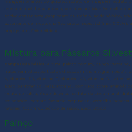
manganês aminoácido quelato, sulfato de manganês, sulfato de 
aroma de mel, betacaroteno, corantes artificiais (vermelho ponc
aditivo conservante (propionato de amônio, ácido sórbico, ácido
adsorvente de micotoxina (leonardita, sepiolita) (mín. 0,02%), ad
propilgalato, ácido cítrico).
Mistura para Pássaros Silves
Composição básica:
Alpiste, painço comum, painço vermelho, pa
frutas vermelhas, partícula extrusada (milho integral moído1, fa
A, vitamina D3, vitamina E, vitamina K3, vitamina B1, vitamina 
ácido pantotênico, betacaroteno, complexo cobre aminoácid
iodato de cálcio, óxido de zinco, sulfato de zinco monohidra
aminoácido, corante (amarelo crepúsculo, vermelho ponceau, ve
naturais (tocoferol, dióxido de silício, ácido cítrico).
Painço