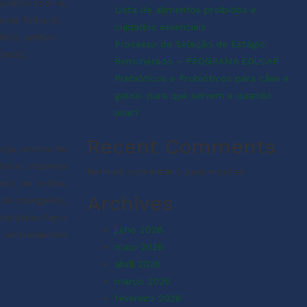
carina sódica,
Lista de alimentos proibidos e
erde folha S),
cuidados essenciais
0)), aditivo
Processo de Seleção de Estágio
nisol),
Remunerado – PROGRAMA EDUCAR
Prebióticos e Probióticos para cães e
gatos: para que servem e quando
usar?
Recent Comments
 soja, aroma de
lcico, vitamina
Nenhum comentário para mostrar.
reto de colina,
Archives
 de manganês,
complexo ferro
julho 2026
 antioxidantes
maio 2026
abril 2026
março 2026
fevereiro 2026