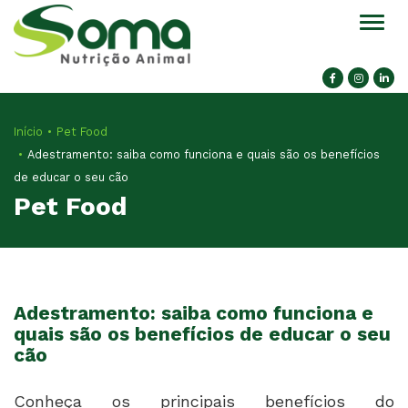
Alter
Início
Pet Food
Adestramento: saiba como funciona e quais são os benefícios
de educar o seu cão
Pet Food
Adestramento: saiba como funciona e
quais são os benefícios de educar o seu
cão
Conheça os principais benefícios do