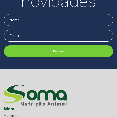
novidades
Menu
A Soma